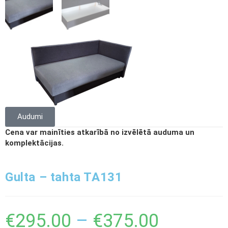
Audumi
Cena var mainīties atkarībā no izvēlētā auduma un
komplektācijas.
Gulta – tahta TA131
€
295.00
–
€
375.00