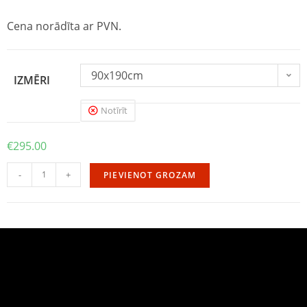
Cena norādīta ar PVN.
90x190cm
IZMĒRI
Notīrīt
€
295.00
-
+
PIEVIENOT GROZAM