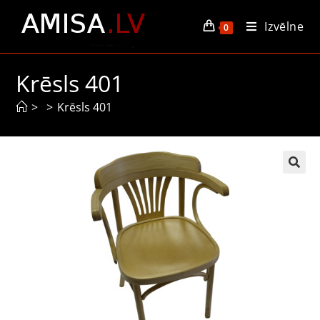
Izvēlne
0
Krēsls 401
>
>
Krēsls 401