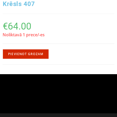
Krēsls 407
€
64.00
Noliktavā 1 prece/-es
PIEVIENOT GROZAM