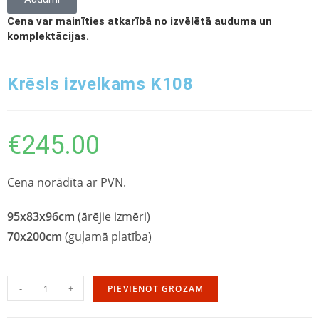
Cena var mainīties atkarībā no izvēlētā auduma un
komplektācijas.
Krēsls izvelkams K108
€
245.00
Cena norādīta ar PVN.
95x83x96cm
(ārējie izmēri)
70x200cm
(guļamā platība)
-
+
PIEVIENOT GROZAM