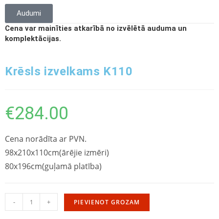
Audumi
Cena var mainīties atkarībā no izvēlētā auduma un
komplektācijas.
Krēsls izvelkams K110
€
284.00
Cena norādīta ar PVN.
98x210x110cm(ārējie izmēri)
80x196cm(guļamā platība)
-
+
PIEVIENOT GROZAM