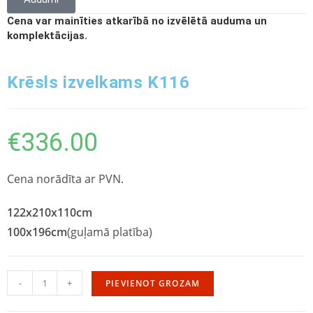
Cena var mainīties atkarībā no izvēlētā auduma un
komplektācijas.
Krēsls izvelkams K116
€
336.00
Cena norādīta ar PVN.
122x210x110cm
100x196cm
(guļamā platība)
-
+
PIEVIENOT GROZAM