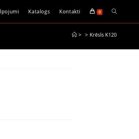
lpojumi
Katalogs
Kontakti
0
>
>
Krēsls K120