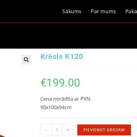
Sākums
Par mums
Paka
Krēsls K120
€
199.00
Cena norādīta ar PVN.
90x100x94cm
-
+
PIEVIENOT GROZAM