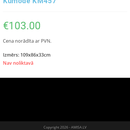
Kumode KM457
€
103.00
Cena norādīta ar PVN.
Izmērs: 109x86x33cm
Nav noliktavā
Copyright 2026 - AMISA.LV