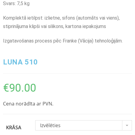
Svars: 7,5 kg
Komplektā ietilpst: izlietne, sifons (automāts vai viens),
stiprinājuma klipši vai silikons, kartona iepakojums
Izgatavošanas process pēc Franke (Vācija) tehnoloģijām.
LUNA 510
€
90.00
Cena norādīta ar PVN.
Izvēlēties
KRĀSA