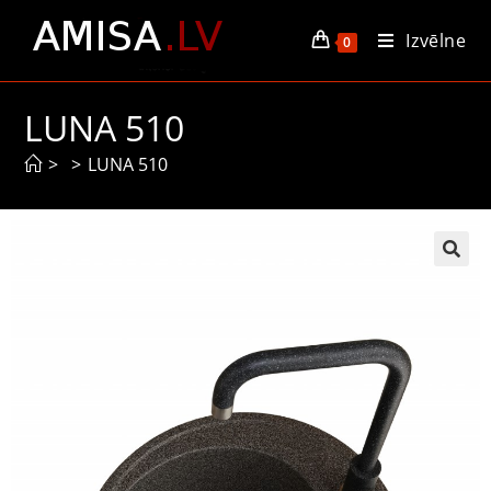
Izvēlne
0
LUNA 510
>
>
LUNA 510