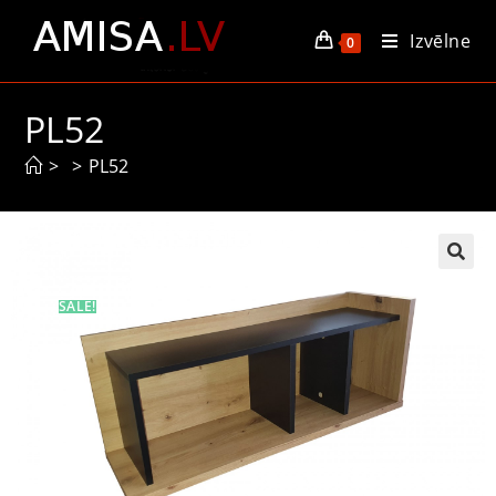
Izvēlne
0
PL52
>
>
PL52
SALE!