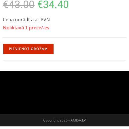
€
43.00
€
34.40
Cena norādīta ar PVN.
Noliktavā 1 prece/-es
PIEVIENOT GROZAM
Copyright 2026 - AMISA.LV