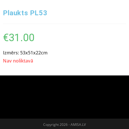
Plaukts PL53
€
31.00
Izmērs: 53x51x22cm
Nav noliktavā
Copyright 2026 - AMISA.LV