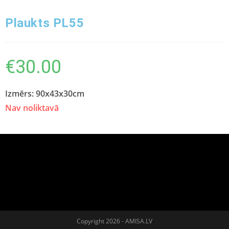
Plaukts PL55
€
30.00
Izmērs: 90x43x30cm
Nav noliktavā
Copyright 2026 - AMISA.LV