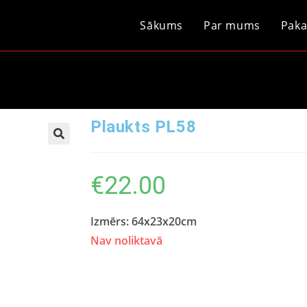
Sākums
Par mums
Paka
Plaukts PL58
€
22.00
Izmērs: 64x23x20cm
Nav noliktavā