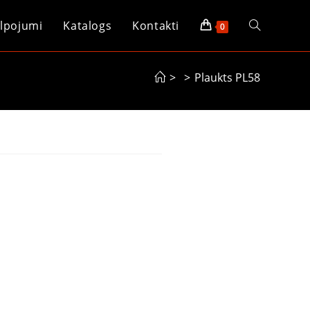
lpojumi
Katalogs
Kontakti
0
>
>
Plaukts PL58