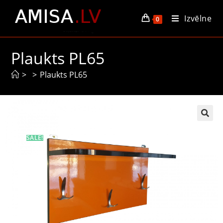
Izvēlne
0
Plaukts PL65
>
>
Plaukts PL65
SALE!