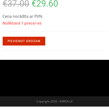
€
37.00
€
29.60
Cena norādīta ar PVN.
Noliktavā 1 prece/-es
PIEVIENOT GROZAM
Copyright 2026 - AMISA.LV