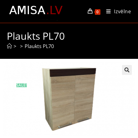
Izvēlne
0
Plaukts PL70
>
>
Plaukts PL70
SALE!