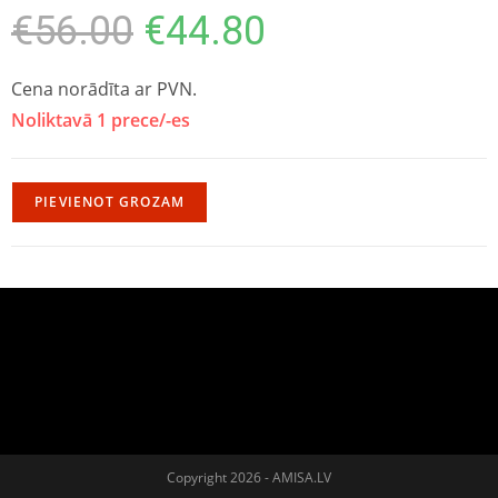
€
56.00
€
44.80
Cena norādīta ar PVN.
Noliktavā 1 prece/-es
PIEVIENOT GROZAM
Copyright 2026 - AMISA.LV