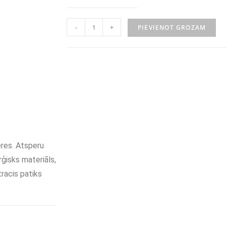
-
+
PIEVIENOT GROZAM
eres. Atsperu
rģisks materiāls,
racis patiks