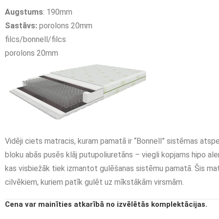
Augstums
: 190mm
Sastāvs:
porolons 20mm
filcs/bonnell/filcs
porolons 20mm
Vidēji ciets matracis, kuram pamatā ir “Bonnell” sistēmas atsp
bloku abās pusēs klāj putupoliuretāns – viegli kopjams hipo ale
kas visbiežāk tiek izmantot gulēšanas sistēmu pamatā. Šis mat
cilvēkiem, kuriem patīk gulēt uz mīkstākām virsmām.
Cena var mainīties atkarībā no izvēlētās komplektācijas.