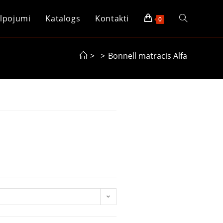
lpojumi
Katalogs
Kontakti
0
>
>
Bonnell matracis Alfa