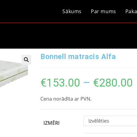
Sākums
Par mums
Paka
Bonnell matracis Alfa
€
153.00
–
€
280.00
Cena norādīta ar PVN.
Izvēlēties
IZMĒRI