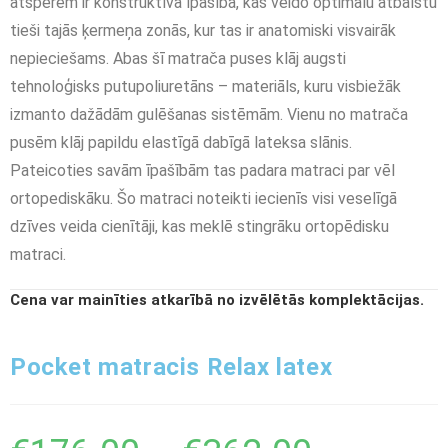
atsperēm ir konstruktīva īpašība, kas veido optimālu atbalstu
tieši tajās ķermeņa zonās, kur tas ir anatomiski visvairāk
nepieciešams. Abas šī matrača puses klāj augsti
tehnoloģisks putupoliuretāns – materiāls, kuru visbiežāk
izmanto dažādām gulēšanas sistēmām. Vienu no matrača
pusēm klāj papildu elastīgā dabīgā lateksa slānis.
Pateicoties savām īpašībām tas padara matraci par vēl
ortopediskāku. Šo matraci noteikti iecienīs visi veselīgā
dzīves veida cienītāji, kas meklē stingrāku ortopēdisku
matraci.
Cena var mainīties atkarībā no izvēlētās komplektācijas.
Pocket matracis Relax latex