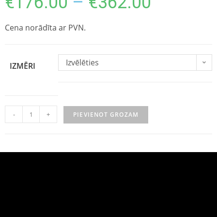
€
176.00
–
€
362.00
Cena norādīta ar PVN.
Izvēlēties
IZMĒRI
-
+
PIEVIENOT GROZAM