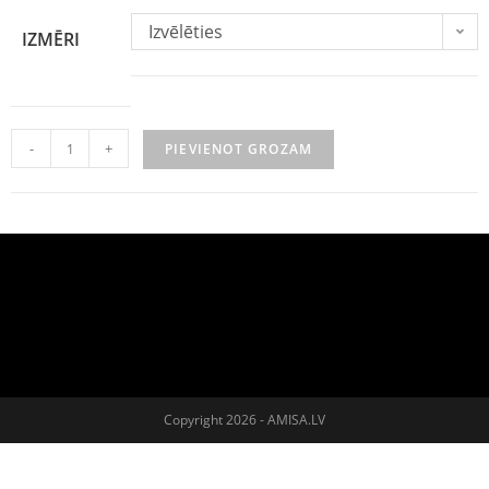
Izvēlēties
IZMĒRI
-
+
PIEVIENOT GROZAM
Copyright 2026 - AMISA.LV