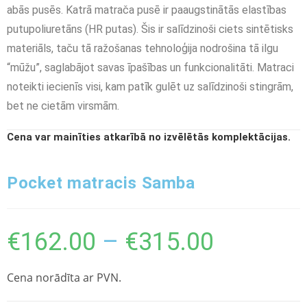
abās pusēs. Katrā matrača pusē ir paaugstinātās elastības
putupoliuretāns (HR putas). Šis ir salīdzinoši ciets sintētisks
materiāls, taču tā ražošanas tehnoloģija nodrošina tā ilgu
“mūžu”, saglabājot savas īpašības un funkcionalitāti. Matraci
noteikti iecienīs visi, kam patīk gulēt uz salīdzinoši stingrām,
bet ne cietām virsmām.
Cena var mainīties atkarībā no izvēlētās komplektācijas.
Pocket matracis Samba
€
162.00
–
€
315.00
Cena norādīta ar PVN.