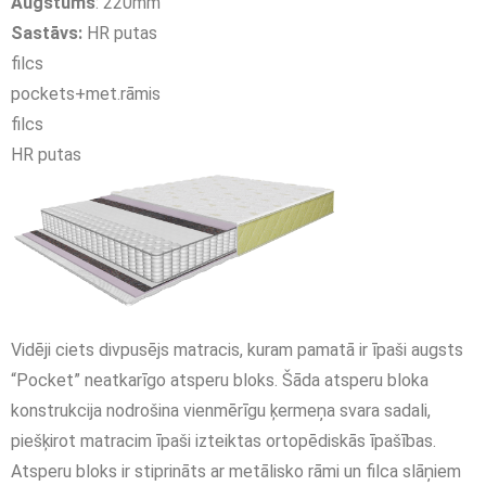
Augstums
: 220mm
Sastāvs:
HR putas
filcs
pockets+met.rāmis
filcs
HR putas
Vidēji ciets divpusējs matracis, kuram pamatā ir īpaši augsts
“Pocket” neatkarīgo atsperu bloks. Šāda atsperu bloka
konstrukcija nodrošina vienmērīgu ķermeņa svara sadali,
piešķirot matracim īpaši izteiktas ortopēdiskās īpašības.
Atsperu bloks ir stiprināts ar metālisko rāmi un filca slāņiem