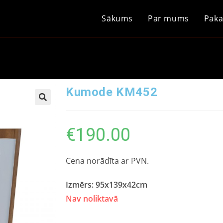
Sākums
Par mums
Paka
Kumode KM452
€
190.00
Cena norādīta ar PVN.
Izmērs: 95x139x42cm
Nav noliktavā