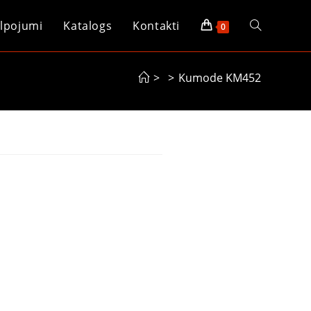
lpojumi
Katalogs
Kontakti
0
>
>
Kumode KM452