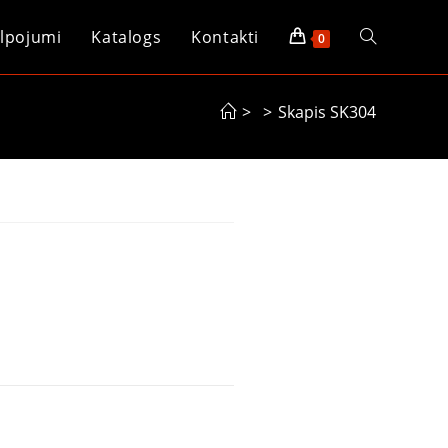
lpojumi
Katalogs
Kontakti
0
>
>
Skapis SK304