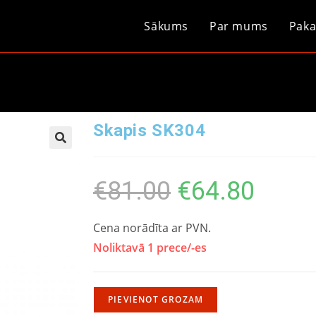
Sākums
Par mums
Paka
Skapis SK304
€
81.00
€
64.80
Cena norādīta ar PVN.
Noliktavā 1 prece/-es
PIEVIENOT GROZAM