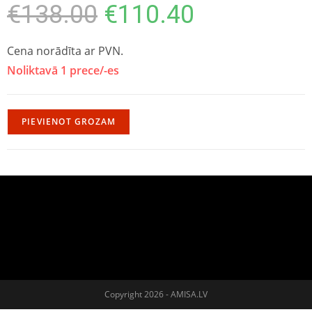
€
138.00
€
110.40
Cena norādīta ar PVN.
Noliktavā 1 prece/-es
PIEVIENOT GROZAM
Copyright 2026 - AMISA.LV