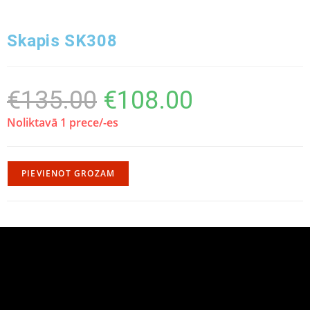
Skapis SK308
€
135.00
€
108.00
Noliktavā 1 prece/-es
PIEVIENOT GROZAM