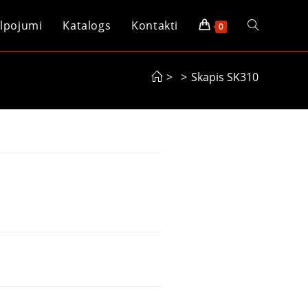
lpojumi
Katalogs
Kontakti
0
>
>
Skapis SK310