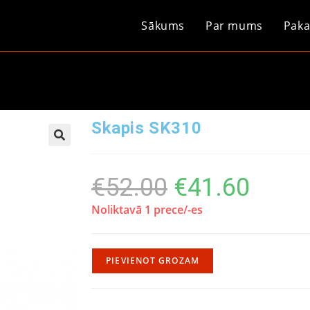
Sākums
Par mums
Paka
Skapis SK310
€
52.00
€
41.60
Noliktavā 1 prece/-es
PIEVIENOT GROZAM