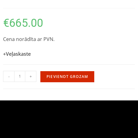
€
665.00
Cena norādīta ar PVN.
+Veļaskaste
-
+
PIEVIENOT GROZAM