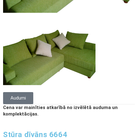
Audumi
Cena var mainīties atkarībā no izvēlētā auduma un
komplektācijas.
Stūra dīvāns 6664