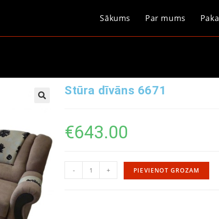
Sākums
Par mums
Paka
Stūra dīvāns 6671
€
643.00
-
+
PIEVIENOT GROZAM