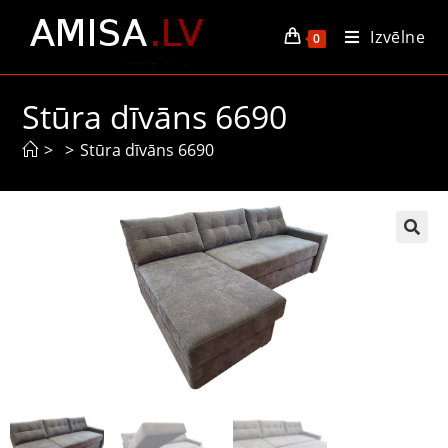
Izvēlne
0
Stūra dīvāns 6690
>
>
Stūra dīvāns 6690