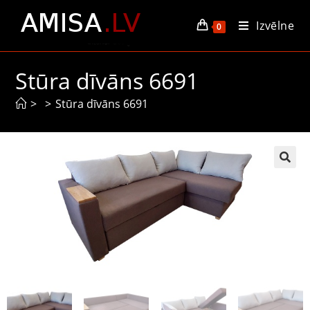
Izvēlne
0
Stūra dīvāns 6691
>
>
Stūra dīvāns 6691