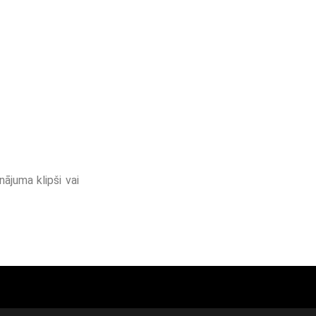
nājuma klipši vai