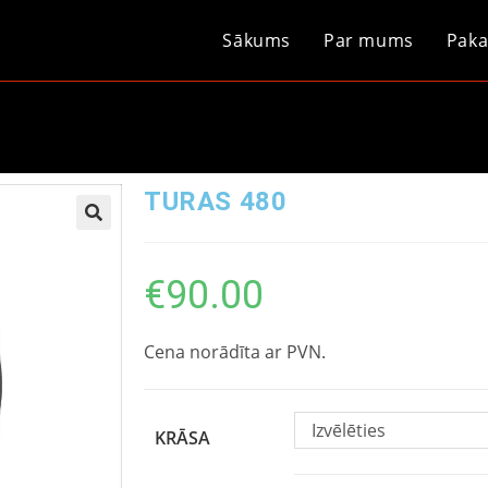
Sākums
Par mums
Paka
TURAS 480
€
90.00
Cena norādīta ar PVN.
Izvēlēties
KRĀSA