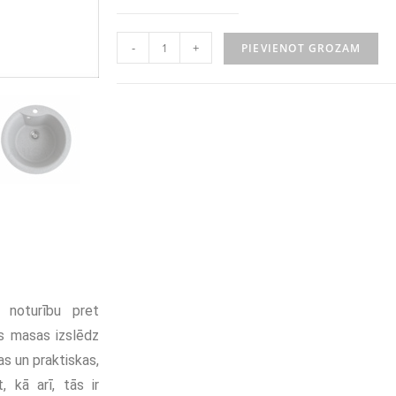
-
+
PIEVIENOT GROZAM
a noturību pret
s masas izslēdz
gas un praktiskas,
t, kā arī, tās ir