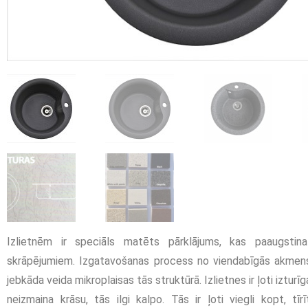
Izlietnēm ir speciāls matēts pārklājums, kas paaugstin
skrāpējumiem. Izgatavošanas process no viendabīgās akmen
jebkāda veida mikroplaisas tās struktūrā. Izlietnes ir ļoti izturī
neizmaina krāsu, tās ilgi kalpo. Tās ir ļoti viegli kopt, tīrī