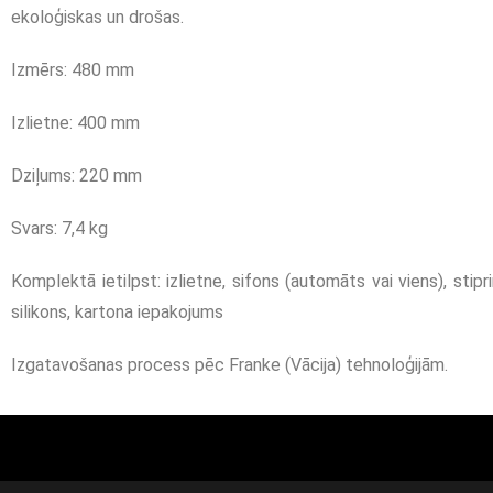
ekoloģiskas un drošas.
Izmērs: 480 mm
Izlietne: 400 mm
Dziļums: 220 mm
Svars: 7,4 kg
Komplektā ietilpst: izlietne, sifons (automāts vai viens), stipri
silikons, kartona iepakojums
Izgatavošanas process pēc Franke (Vācija) tehnoloģijām.