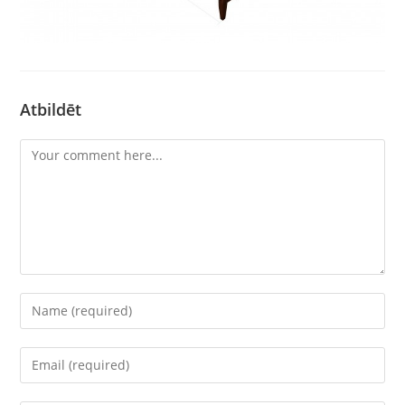
Atbildēt
Comment
Enter
your
name
Enter
or
your
username
email