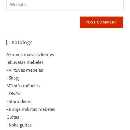
Enter
to
address
your
comment
to
website
comment
URL
(optional)
Katalogs
Akmens masas izlietnes
Iebūvētās mēbeles
–Virtuves mēbeles
–Skapji
Mīkstās mēbeles
–Dīvāni
–Stūra dīvāni
–Biroja mīkstās mēbeles
Gultas
–Koka gultas