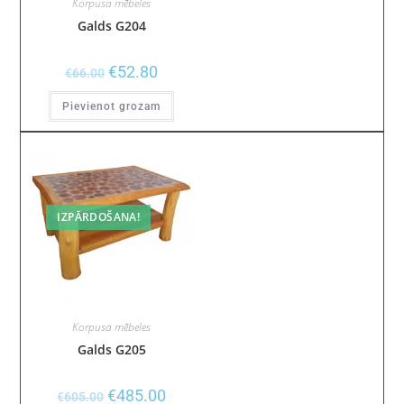
Korpusa mēbeles
Galds G204
€
52.80
€
66.00
Pievienot grozam
IZPĀRDOŠANA!
Korpusa mēbeles
Galds G205
€
485.00
€
605.00