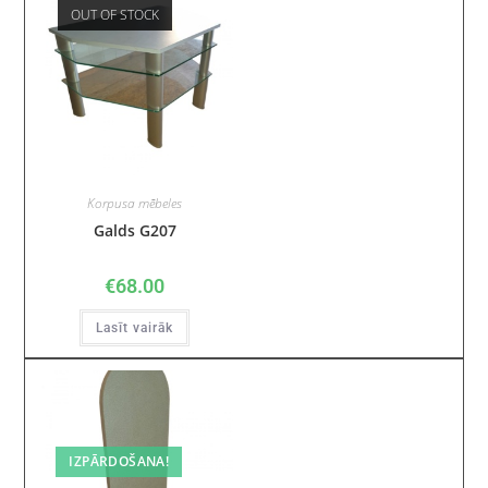
OUT OF STOCK
Korpusa mēbeles
Galds G207
€
68.00
Lasīt vairāk
IZPĀRDOŠANA!