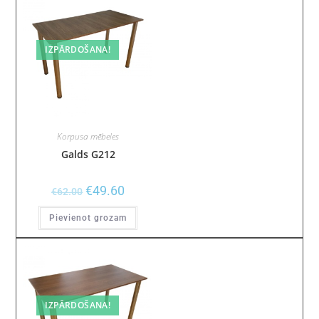
IZPĀRDOŠANA!
Korpusa mēbeles
Galds G212
€
49.60
€
62.00
Pievienot grozam
IZPĀRDOŠANA!