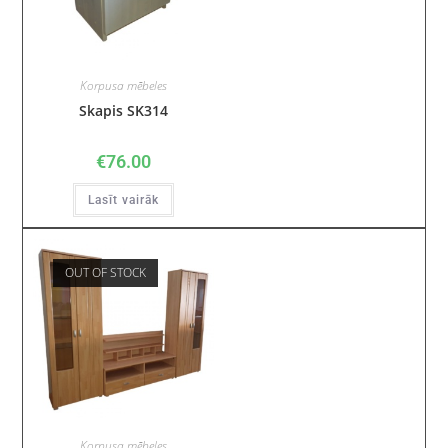
Korpusa mēbeles
Skapis SK314
€
76.00
Lasīt vairāk
OUT OF STOCK
Korpusa mēbeles