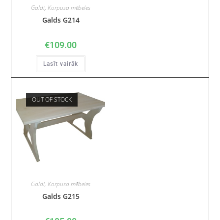
Galdi
,
Korpusa mēbeles
Galds G214
€
109.00
Lasīt vairāk
OUT OF STOCK
Galdi
,
Korpusa mēbeles
Galds G215