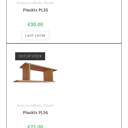
Korpusa mēbeles
,
Plaukti
Plaukts PL55
€
30.00
Lasīt vairāk
OUT OF STOCK
Korpusa mēbeles
,
Plaukti
Plaukts PL56
€
22.00