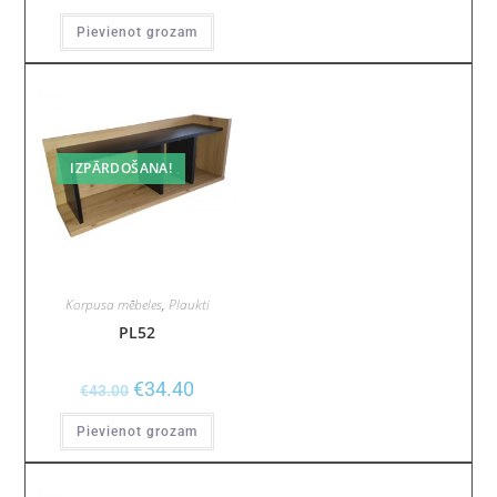
Pievienot grozam
IZPĀRDOŠANA!
Korpusa mēbeles
,
Plaukti
PL52
€
34.40
€
43.00
Pievienot grozam