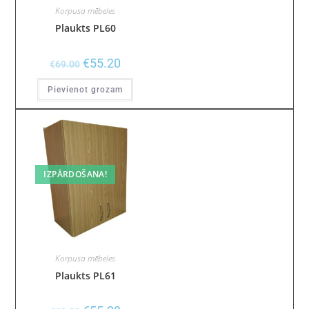
Korpusa mēbeles
Plaukts PL60
€
55.20
€
69.00
Pievienot grozam
IZPĀRDOŠANA!
Korpusa mēbeles
Plaukts PL61