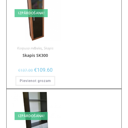
IZPĀRDOŠANA!
Korpusa mēbeles
,
Skapis
Skapis SK300
€
109.60
€
137.00
Pievienot grozam
IZPĀRDOŠANA!