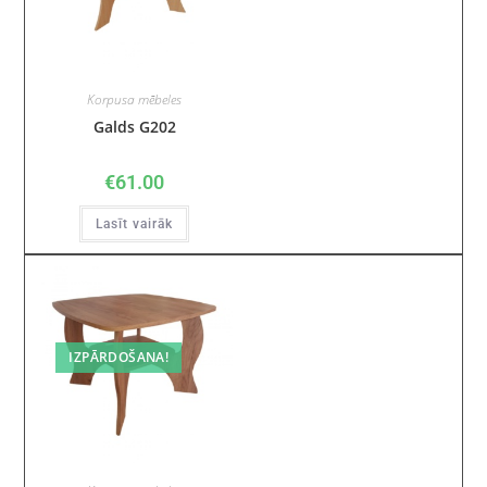
Korpusa mēbeles
Galds G202
€
61.00
Lasīt vairāk
IZPĀRDOŠANA!