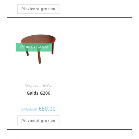
Pievienot grozam
IZPĀRDOŠANA!
Korpusa mēbeles
Galds G206
€
80.00
€
100.00
Pievienot grozam