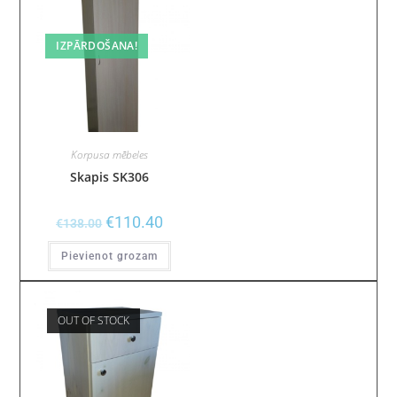
IZPĀRDOŠANA!
Korpusa mēbeles
Skapis SK306
€
110.40
€
138.00
Pievienot grozam
OUT OF STOCK