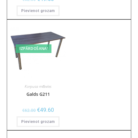
Pievienot grozam
IZPĀRDOŠANA!
Korpusa mēbeles
Galds G211
€
49.60
€
62.00
Pievienot grozam