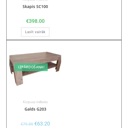
Skapis SC100
€
398.00
Lasīt vairāk
IZPĀRDOŠANA!
Korpusa mēbeles
Galds G203
€
63.20
€
79.00