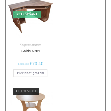
IZPĀRDOŠANA!
Korpusa mēbeles
Galds G201
€
70.40
€
88.00
Pievienot grozam
OUT OF STOCK