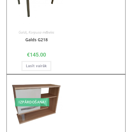
Galdi
,
Korpusa mēbeles
Galds G218
€
145.00
Lasīt vairāk
IZPĀRDOŠANA!