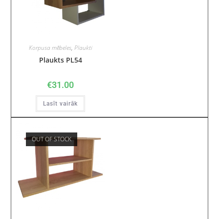
Korpusa mēbeles
,
Plaukti
Plaukts PL54
€
31.00
Lasīt vairāk
OUT OF STOCK