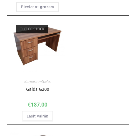
Pievienot grozam
OUT OF STOCK
Korpusa mēbeles
Galds G200
€
137.00
Lasīt vairāk