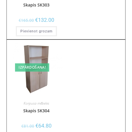
Skapis SK303
€
132.00
€
165.00
Pievienot grozam
IZPĀRDOŠANA!
Korpusa mēbeles
Skapis SK304
€
64.80
€
81.00