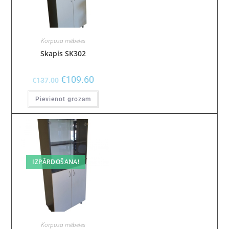
Korpusa mēbeles
Skapis SK302
€
109.60
€
137.00
Pievienot grozam
IZPĀRDOŠANA!
Korpusa mēbeles