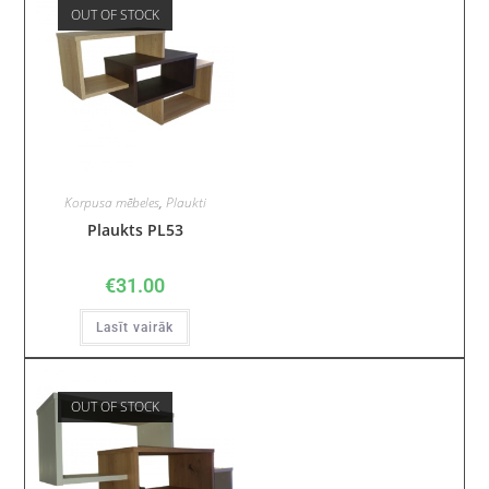
OUT OF STOCK
Korpusa mēbeles
,
Plaukti
Plaukts PL53
€
31.00
Lasīt vairāk
OUT OF STOCK