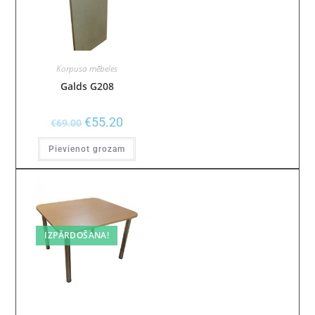
Korpusa mēbeles
Galds G208
€
55.20
€
69.00
Pievienot grozam
IZPĀRDOŠANA!