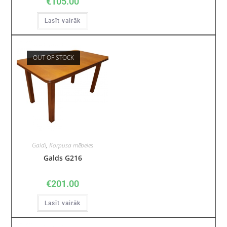
€
105.00
Lasīt vairāk
OUT OF STOCK
Galdi
,
Korpusa mēbeles
Galds G216
€
201.00
Lasīt vairāk