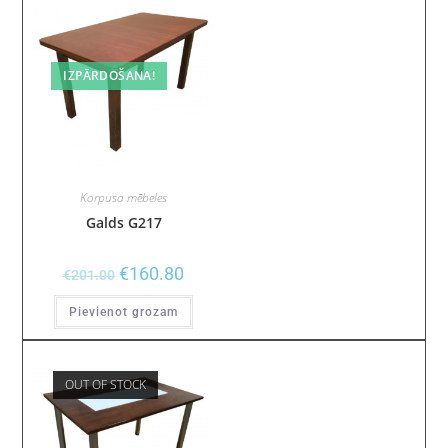
IZPĀRDOŠANA!
Korpusa mēbeles
Galds G217
€
160.80
€
201.00
Pievienot grozam
OUT OF STOCK