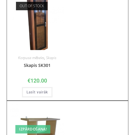
OUT OF STOCK
Korpusa mēbeles
,
Skapis
Skapis SK301
€
120.00
Lasīt vairāk
IZPĀRDOŠANA!