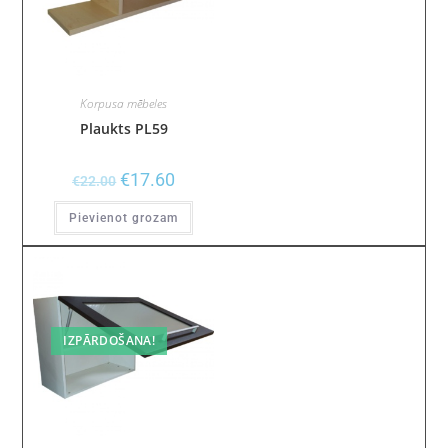
Korpusa mēbeles
Plaukts PL59
€
17.60
€
22.00
Pievienot grozam
IZPĀRDOŠANA!