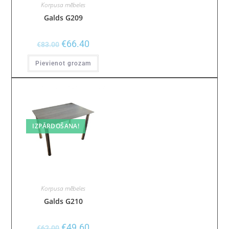
Korpusa mēbeles
Galds G209
€
66.40
€
83.00
Pievienot grozam
IZPĀRDOŠANA!
Korpusa mēbeles
Galds G210
€
49.60
€
62.00