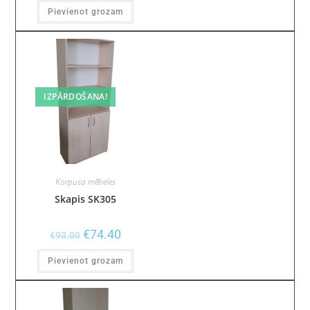
Pievienot grozam
IZPĀRDOŠANA!
Korpusa mēbeles
Skapis SK305
€
74.40
€
93.00
Pievienot grozam