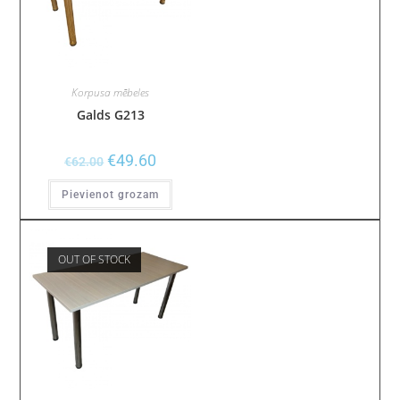
Korpusa mēbeles
Galds G213
€
49.60
€
62.00
Pievienot grozam
OUT OF STOCK