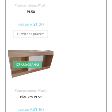
Korpusa mēbeles
,
Plaukti
PL50
€
51.20
€
64.00
Pievienot grozam
IZPĀRDOŠANA!
Korpusa mēbeles
,
Plaukti
Plaukts PL51
€
41.60
€
52.00