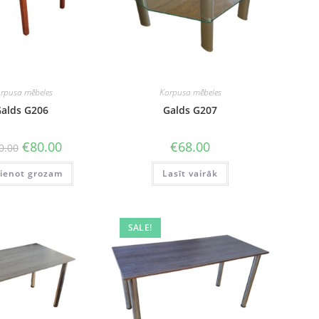
rpusa mēbeles
Korpusa mēbeles
alds G206
Galds G207
Original
Current
€
80.00
€
68.00
0.00
price
price
was:
is:
vienot grozam
€100.00.
€80.00.
Lasīt vairāk
SALE!