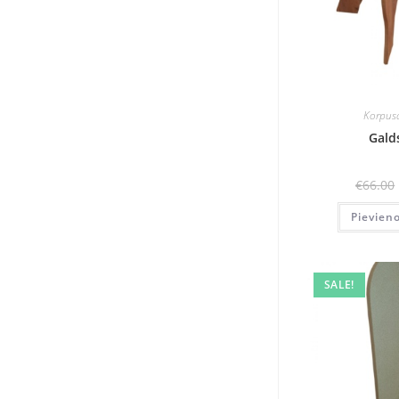
Korpus
Gald
€
66.00
Pievien
SALE!