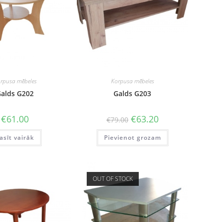
rpusa mēbeles
Korpusa mēbeles
alds G202
Galds G203
Original
Current
€
61.00
€
63.20
€
79.00
price
price
was:
is:
asīt vairāk
Pievienot grozam
€79.00.
€63.20.
OUT OF STOCK