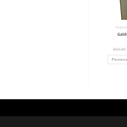
Korpus
Gald
€
69.00
Pievien