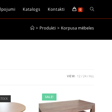
lpojumi
Katalogs
Kontakti
Toggle
0
website
>
Produkti
>
Korpusa mēbeles
search
VIEW:
12
24
ALL
SALE!
STOCK