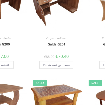
a mēbeles
Korpusa mēbeles
Ko
s G200
Galds G201
G
Original
Current
7.00
€
70.40
€
88.00
price
price
was:
is:
 vairāk
Pievienot grozam
€88.00.
€70.40.
L
SALE!
SALE!