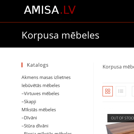
Skip
to
content
Korpusa mēbeles
Katalogs
Korpusa mēb
Akmens masas izlietnes
Iebūvētās mēbeles
–Virtuves mēbeles
–Skapji
Mīkstās mēbeles
–Dīvāni
OUT OF STOC
–Stūra dīvāni
–Biroja mīkstās mēbeles