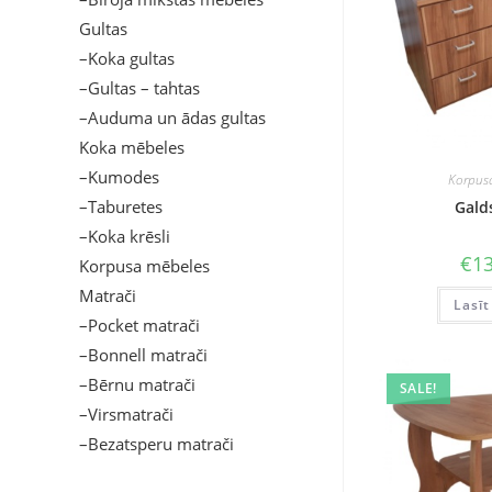
Gultas
–Koka gultas
–Gultas – tahtas
–Auduma un ādas gultas
Koka mēbeles
–Kumodes
Korpus
–Taburetes
Gald
–Koka krēsli
€
13
Korpusa mēbeles
Matrači
Lasīt
–Pocket matrači
–Bonnell matrači
–Bērnu matrači
SALE!
–Virsmatrači
–Bezatsperu matrači