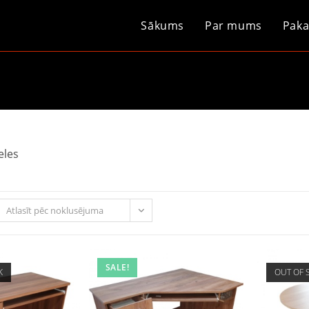
Sākums
Par mums
Paka
eles
Atlasīt pēc noklusējuma
SALE!
K
OUT OF 