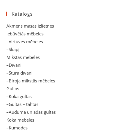
Katalogs
Akmens masas izlietnes
Iebūvētās mēbeles
–Virtuves mēbeles
–Skapji
Mīkstās mēbeles
–Dīvāni
–Stūra dīvāni
–Biroja mīkstās mēbeles
Gultas
–Koka gultas
–Gultas – tahtas
–Auduma un ādas gultas
Koka mēbeles
–Kumodes