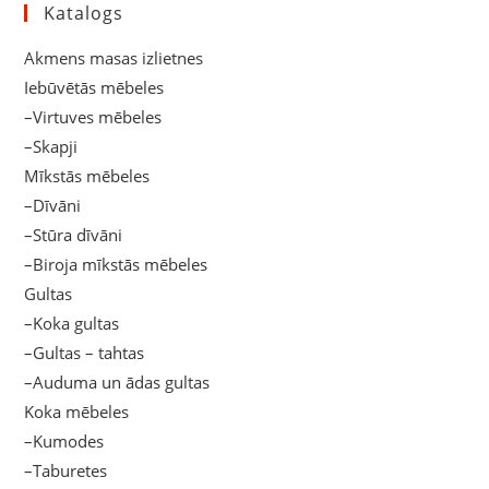
Katalogs
Akmens masas izlietnes
Iebūvētās mēbeles
–Virtuves mēbeles
–Skapji
Mīkstās mēbeles
–Dīvāni
–Stūra dīvāni
–Biroja mīkstās mēbeles
Gultas
–Koka gultas
–Gultas – tahtas
–Auduma un ādas gultas
Koka mēbeles
–Kumodes
–Taburetes