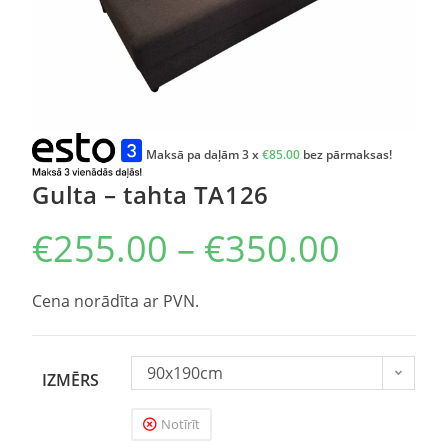
Maksā pa daļām 3 x
€
85.00
bez pārmaksas!
Gulta – tahta TA126
€
255.00
–
€
350.00
Cena norādīta ar PVN.
90x190cm
IZMĒRS
Notīrīt