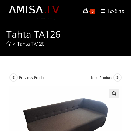
Izvēlne
0
Tahta TA126
>
Tahta TA126
Previous Product
Next Product