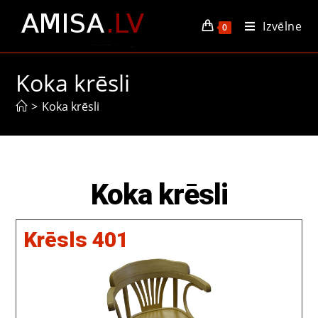
Izvēlne
0
Koka krēsli
>
Koka krēsli
Koka krēsli
Krēsls 401