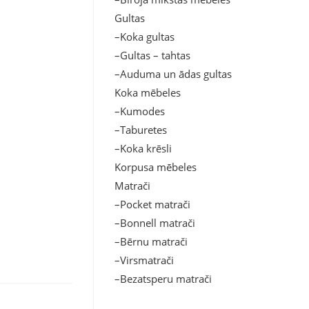
Gultas
–Koka gultas
–Gultas – tahtas
–Auduma un ādas gultas
Koka mēbeles
–Kumodes
–Taburetes
–Koka krēsli
Korpusa mēbeles
Matrači
–Pocket matrači
–Bonnell matrači
–Bērnu matrači
–Virsmatrači
–Bezatsperu matrači