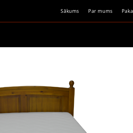
Sākums
Par mums
Paka