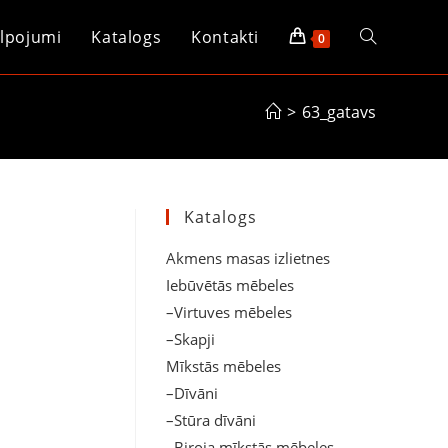
lpojumi
Katalogs
Kontakti
Toggle
0
website
>
63_gatavs
search
Katalogs
Akmens masas izlietnes
Iebūvētās mēbeles
–Virtuves mēbeles
–Skapji
Mīkstās mēbeles
–Dīvāni
–Stūra dīvāni
–Biroja mīkstās mēbeles