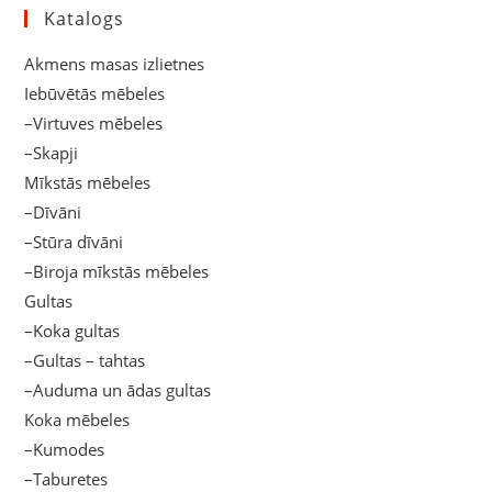
Katalogs
Akmens masas izlietnes
Iebūvētās mēbeles
–Virtuves mēbeles
–Skapji
Mīkstās mēbeles
–Dīvāni
–Stūra dīvāni
–Biroja mīkstās mēbeles
Gultas
–Koka gultas
–Gultas – tahtas
–Auduma un ādas gultas
Koka mēbeles
–Kumodes
–Taburetes