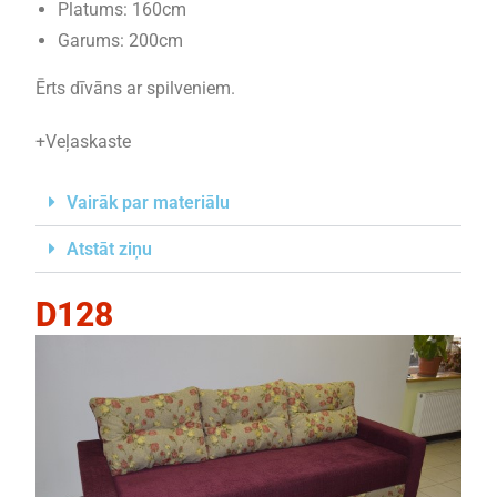
Platums: 160cm
Garums: 200cm
Ērts dīvāns ar spilveniem.
+Veļaskaste
Vairāk par materiālu
Atstāt ziņu
D128