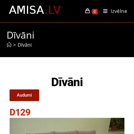
Izvēlne
0
Dīvāni
>
Dīvāni
Dīvāni
Audumi
D129