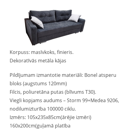
Korpuss: masīvkoks, finieris.
Dekoratīvās metāla kājas
Pildījumam izmantotie materiāli: Bonel atsperu
bloks (augstums 120mm)
Filcis, poliuretāna putas (blīvums T30).
Viegli kopjams audums – Storm 99+Medea 9206,
nodilumizturība 100000 ciklu.
Izmērs: 105x235x85cm(ārējie izmēri)
160x200cm(guļamā platība