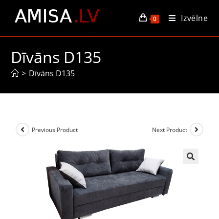
Izvēlne
0
Dīvāns D135
>
Dīvāns D135
Previous Product
Next Product