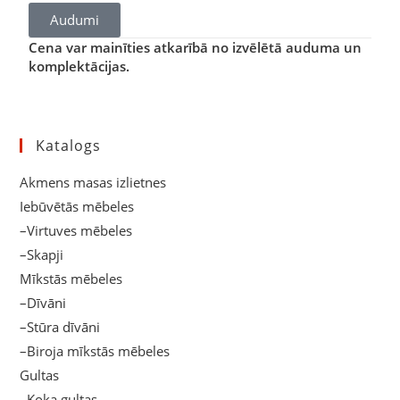
Audumi
Cena var mainīties atkarībā no izvēlētā auduma un
komplektācijas.
Katalogs
Akmens masas izlietnes
Iebūvētās mēbeles
–Virtuves mēbeles
–Skapji
Mīkstās mēbeles
–Dīvāni
–Stūra dīvāni
–Biroja mīkstās mēbeles
Gultas
–Koka gultas