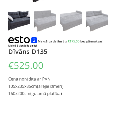
Maksā pa daļām 3 x
€
175.00
bez pārmaksas!
Dīvāns D135
€
525.00
Cena norādīta ar PVN.
105x235x85cm(ārējie izmēri)
160x200cm(guļamā platība)