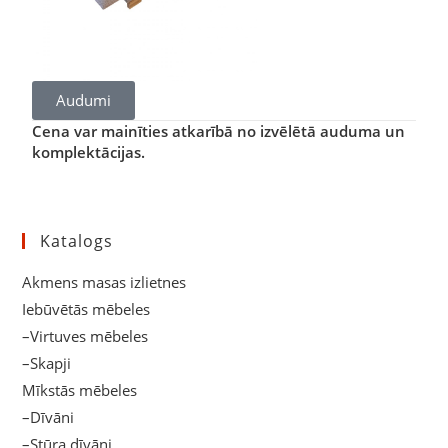
Audumi
Cena var mainīties atkarībā no izvēlētā auduma un
komplektācijas.
Katalogs
Akmens masas izlietnes
Iebūvētās mēbeles
–Virtuves mēbeles
–Skapji
Mīkstās mēbeles
–Dīvāni
–Stūra dīvāni