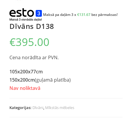
Maksā pa daļām 3 x
€
131.67
bez pārmaksas!
Dīvāns D138
€
395.00
Cena norādīta ar PVN.
105x200x77cm
150x200cm
(guļamā platība)
Nav noliktavā
Kategorijas:
Dīvāni
,
Mīkstās mēbeles