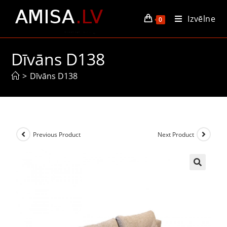
Izvēlne
0
Dīvāns D138
>
Dīvāns D138
Previous Product
Next Product