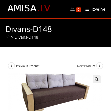
Izvēlne
0
Dīvāns-D148
>
Dīvāns-D148
Previous Product
Next Product