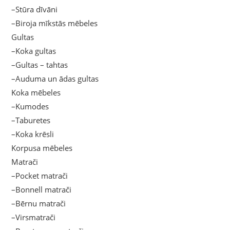
–Stūra dīvāni
–Biroja mīkstās mēbeles
Gultas
–Koka gultas
–Gultas – tahtas
–Auduma un ādas gultas
Koka mēbeles
–Kumodes
–Taburetes
–Koka krēsli
Korpusa mēbeles
Matrači
–Pocket matrači
–Bonnell matrači
–Bērnu matrači
–Virsmatrači