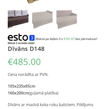
Maksā pa daļām 3 x
€
161.67
bez pārmaksas!
Dīvāns D148
€
485.00
Cena norādīta ar PVN.
105x235x85cm
160x200cm
(guļamā platība)
Dīvāns ar masīvā koka roku balstiem. Pildījums