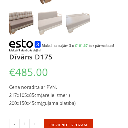
Maksā pa daļām 3 x
€
161.67
bez pārmaksas!
Dīvāns D175
€
485.00
Cena norādīta ar PVN.
217x105x85cm(ārējie izmēri)
200x150x45cm(guļamā platība)
-
+
PIEVIENOT GROZAM