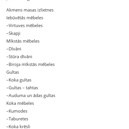
Akmens masas izlietnes
Iebūvētās mēbeles
–Virtuves mēbeles
–Skapji
Mīkstās mēbeles
–Dīvāni
–Stūra dīvāni
–Biroja mīkstās mēbeles
Gultas
–Koka gultas
–Gultas – tahtas
–Auduma un ādas gultas
Koka mēbeles
–Kumodes
–Taburetes
–Koka krēsli