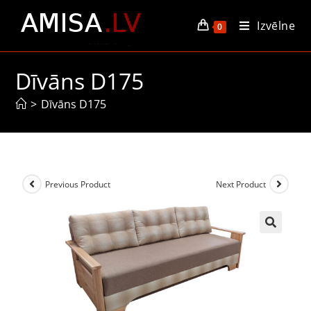
Izvēlne
0
Dīvāns D175
>
Dīvāns D175
Previous Product
Next Product