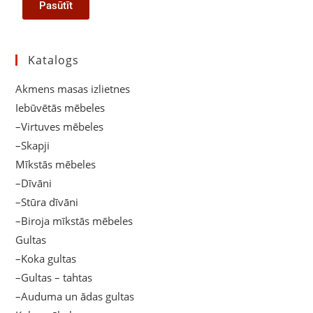
Pasūtīt
Katalogs
Akmens masas izlietnes
Iebūvētās mēbeles
–Virtuves mēbeles
–Skapji
Mīkstās mēbeles
–Dīvāni
–Stūra dīvāni
–Biroja mīkstās mēbeles
Gultas
–Koka gultas
–Gultas – tahtas
–Auduma un ādas gultas