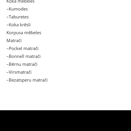
Koka mēbeles
–Kumodes
–Taburetes
–Koka krēsli
Korpusa mēbeles
Matrači
–Pocket matrači
–Bonnell matrači
–Bērnu matrači
–Virsmatrači
–Bezatsperu matrači