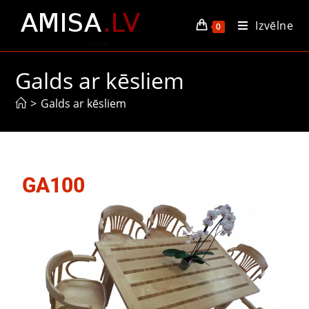
Izvēlne
0
Galds ar kēsliem
>
Galds ar kēsliem
GA100