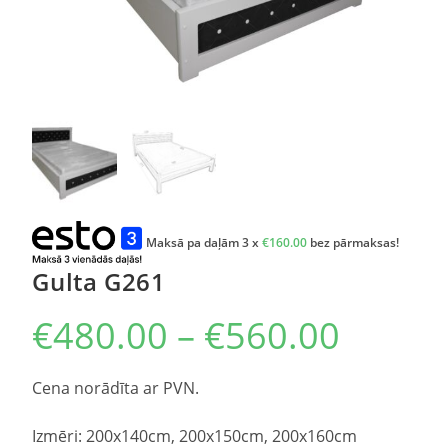
Maksā pa daļām 3 x
€
160.00
bez pārmaksas!
Gulta G261
€
480.00
–
€
560.00
Cena norādīta ar PVN.
Izmēri: 200x140cm, 200x150cm, 200x160cm