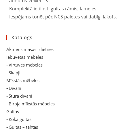
audums Velvet 13.
Komplektā ietilpst: gultas rāmis, lameles.
Iespējams tonēt pēc NCS paletes vai dabīgi lakots.
Katalogs
Akmens masas izlietnes
Iebūvētās mēbeles
–Virtuves mēbeles
–Skapji
Mīkstās mēbeles
–Dīvāni
–Stūra dīvāni
–Biroja mīkstās mēbeles
Gultas
–Koka gultas
–Gultas – tahtas