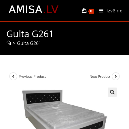
Izvēlne
0
Gulta G261
>
Gulta G261
Previous Product
Next Product