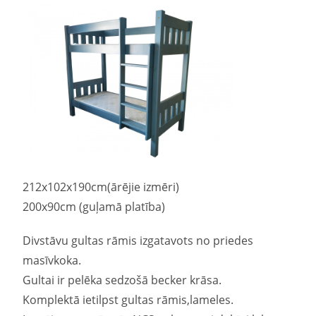
212x102x190cm(ārējie izmēri)
200x90cm (guļamā platība)
Divstāvu gultas rāmis izgatavots no priedes
masīvkoka.
Gultai ir pelēka sedzošā becker krāsa.
Komplektā ietilpst gultas rāmis,lameles.