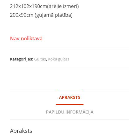
212x102x190cm(ārējie izmēri)
200x90cm (guļamā platība)
Nav noliktavā
Kategorijas:
Gultas
,
Koka gultas
APRAKSTS
PAPILDU INFORMĀCIJA
Apraksts