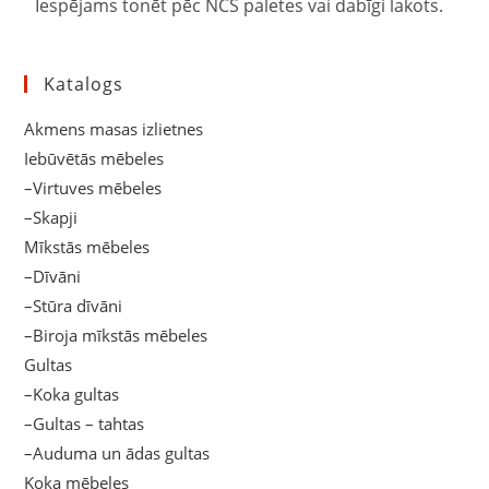
Iespējams tonēt pēc NCS paletes vai dabīgi lakots.
Katalogs
Akmens masas izlietnes
Iebūvētās mēbeles
–Virtuves mēbeles
–Skapji
Mīkstās mēbeles
–Dīvāni
–Stūra dīvāni
–Biroja mīkstās mēbeles
Gultas
–Koka gultas
–Gultas – tahtas
–Auduma un ādas gultas
Koka mēbeles