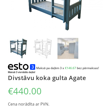
Maksā pa daļām 3 x
€
146.67
bez pārmaksas!
Divstāvu koka gulta Agate
€
440.00
Cena norādīta ar PVN.