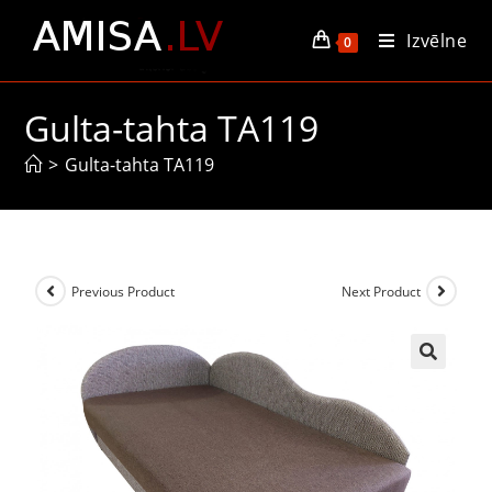
Izvēlne
0
Gulta-tahta TA119
>
Gulta-tahta TA119
Previous Product
Next Product