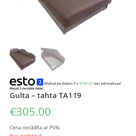
Maksā pa daļām 3 x
€
101.67
bez pārmaksas!
Gulta – tahta TA119
€
305.00
Cena norādīta ar PVN.
Nav noliktavā