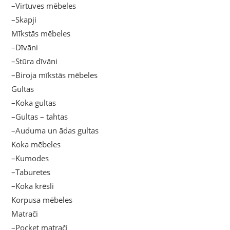
–Virtuves mēbeles
–Skapji
Mīkstās mēbeles
–Dīvāni
–Stūra dīvāni
–Biroja mīkstās mēbeles
Gultas
–Koka gultas
–Gultas – tahtas
–Auduma un ādas gultas
Koka mēbeles
–Kumodes
–Taburetes
–Koka krēsli
Korpusa mēbeles
Matrači
–Pocket matrači