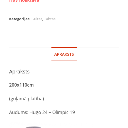
Kategorijas:
Gultas
,
Tahtas
APRAKSTS
Apraksts
200
x
110
cm
(guļamā platība)
Audums: Hugo 24 + Olimpic 19