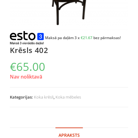
Maksā pa daļām 3 x
€
21.67
bez pārmaksas!
Krēsls 402
€
65.00
Nav noliktavā
Kategorijas:
Koka krēsli
,
Koka mēbeles
APRAKSTS