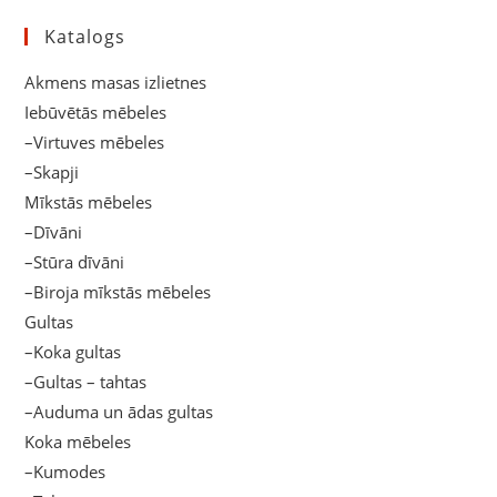
Katalogs
Akmens masas izlietnes
Iebūvētās mēbeles
–Virtuves mēbeles
–Skapji
Mīkstās mēbeles
–Dīvāni
–Stūra dīvāni
–Biroja mīkstās mēbeles
Gultas
–Koka gultas
–Gultas – tahtas
–Auduma un ādas gultas
Koka mēbeles
–Kumodes