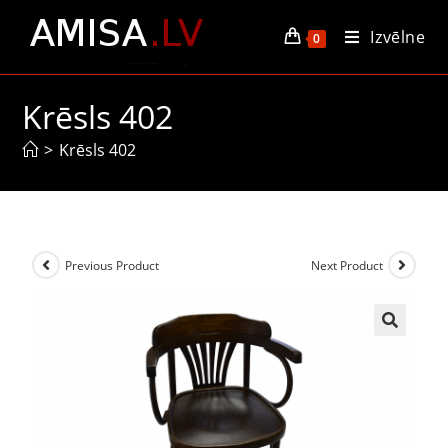
Izvēlne
0
Krēsls 402
>
Krēsls 402
Previous Product
Next Product