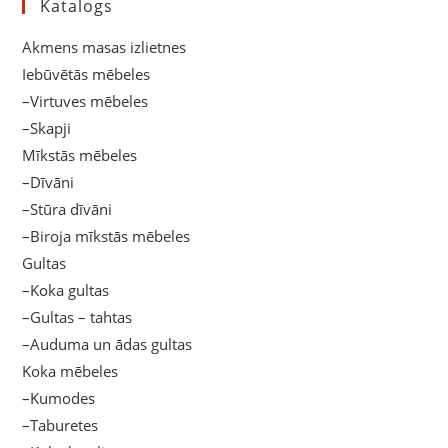
Katalogs
Akmens masas izlietnes
Iebūvētās mēbeles
–Virtuves mēbeles
–Skapji
Mīkstās mēbeles
–Dīvāni
–Stūra dīvāni
–Biroja mīkstās mēbeles
Gultas
–Koka gultas
–Gultas – tahtas
–Auduma un ādas gultas
Koka mēbeles
–Kumodes
–Taburetes