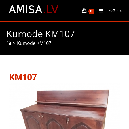
Izvēlne
0
Kumode KM107
>
Kumode KM107
KM107