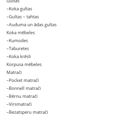
Gultas
–Koka gultas
–Gultas – tahtas
–Auduma un ādas gultas
Koka mēbeles
–Kumodes
–Taburetes
–Koka krēsli
Korpusa mēbeles
Matrači
–Pocket matrači
–Bonnell matrači
–Bērnu matrači
–Virsmatrači
–Bezatsperu matrači