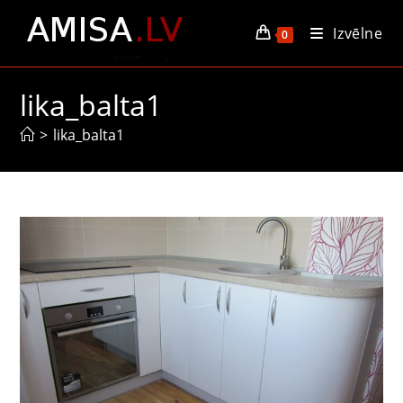
Skip
Izvēlne
to
0
content
lika_balta1
>
lika_balta1