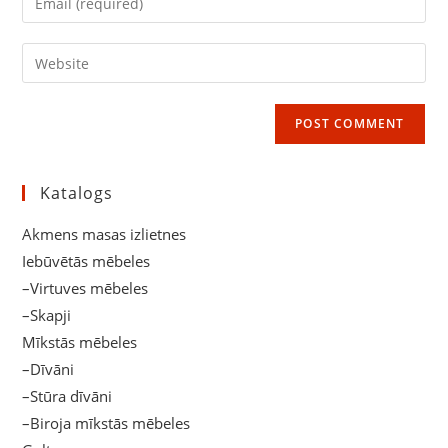
or
your
username
email
Enter
to
address
your
comment
to
website
comment
URL
(optional)
Katalogs
Akmens masas izlietnes
Iebūvētās mēbeles
–Virtuves mēbeles
–Skapji
Mīkstās mēbeles
–Dīvāni
–Stūra dīvāni
–Biroja mīkstās mēbeles