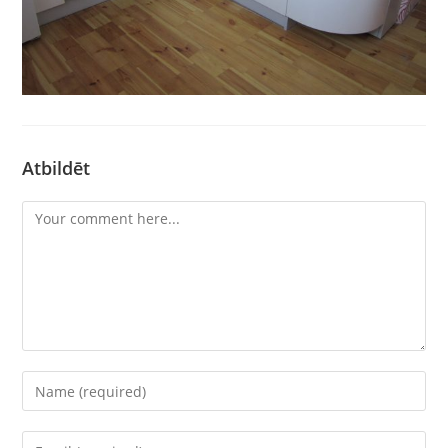
Atbildēt
Comment
Enter
your
name
Enter