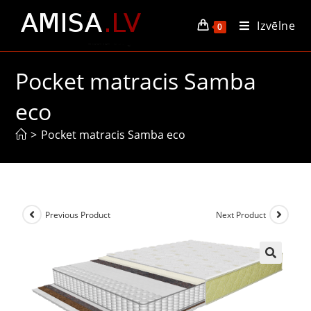
Izvēlne
0
Pocket matracis Samba
eco
>
Pocket matracis Samba eco
Previous Product
Next Product