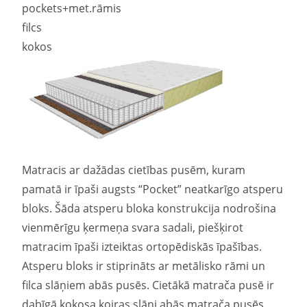
pockets+met.rāmis
filcs
kokos
Matracis ar dažādas cietības pusēm, kuram
pamatā ir īpaši augsts “Pocket” neatkarīgo atsperu
bloks. Šāda atsperu bloka konstrukcija nodrošina
vienmērīgu ķermeņa svara sadali, piešķirot
matracim īpaši izteiktas ortopēdiskās īpašības.
Atsperu bloks ir stiprināts ar metālisko rāmi un
filca slāņiem abās pusēs. Cietākā matrača pusē ir
dabīgā kokosa koiras slāņi abās matrača pusēs