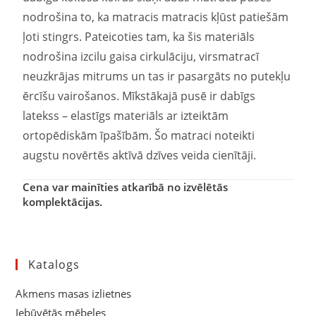
nodrošina to, ka matracis matracis kļūst patiešām
ļoti stingrs. Pateicoties tam, ka šis materiāls
nodrošina izcilu gaisa cirkulāciju, virsmatracī
neuzkrājas mitrums un tas ir pasargāts no putekļu
ērcīšu vairošanos. Mīkstākajā pusē ir dabīgs
latekss – elastīgs materiāls ar izteiktām
ortopēdiskām īpašībām. Šo matraci noteikti
augstu novērtēs aktīvā dzīves veida cienītāji.
Cena var mainīties atkarībā no izvēlētās
komplektācijas.
Katalogs
Akmens masas izlietnes
Iebūvētās mēbeles