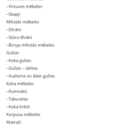
–Virtuves mēbeles
–Skapji
Mīkstās mēbeles
–Dīvāni
–Stūra dīvāni
–Biroja mīkstās mēbeles
Gultas
–Koka gultas
–Gultas – tahtas
–Auduma un ādas gultas
Koka mēbeles
–Kumodes
–Taburetes
–Koka krēsli
Korpusa mēbeles
Matrači