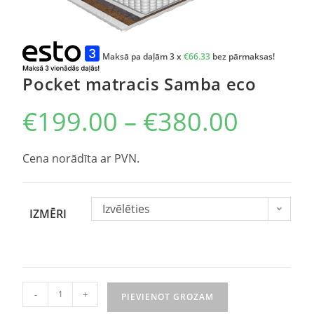
Maksā pa daļām 3 x
€
66.33
bez pārmaksas!
Pocket matracis Samba eco
€
199.00
–
€
380.00
Cena norādīta ar PVN.
Izvēlēties
IZMĒRI
-
+
PIEVIENOT GROZAM