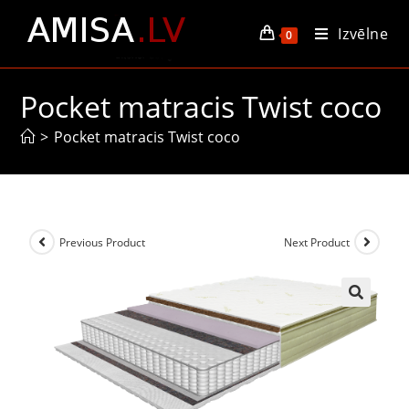
Izvēlne
0
Pocket matracis Twist coco
>
Pocket matracis Twist coco
Previous Product
Next Product