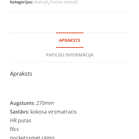
Kategorijas:
Matrači
,
Pocket matrači
APRAKSTS
PAPILDU INFORMĀCIJA
Apraksts
Augstums
: 270mm
Sastāvs:
kokosa virsmatracis
HR putas
filcs
pockets+met.rāmis