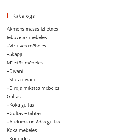
Katalogs
Akmens masas izlietnes
Iebūvētās mēbeles
–Virtuves mēbeles
–Skapji
Mīkstās mēbeles
–Dīvāni
–Stūra dīvāni
–Biroja mīkstās mēbeles
Gultas
–Koka gultas
–Gultas – tahtas
–Auduma un ādas gultas
Koka mēbeles
–Kumodes