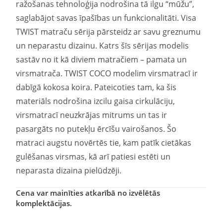
ražošanas tehnoloģija nodrošina tā ilgu “mūžu”,
saglabājot savas īpašības un funkcionalitāti. Visa
TWIST matraču sērija pārsteidz ar savu greznumu
un neparastu dizainu. Katrs šīs sērijas modelis
sastāv no it kā diviem matračiem – pamata un
virsmatrača. TWIST COCO modelim virsmatracī ir
dabīgā kokosa koira. Pateicoties tam, ka šis
materiāls nodrošina izcilu gaisa cirkulāciju,
virsmatracī neuzkrājas mitrums un tas ir
pasargāts no putekļu ērcīšu vairošanos. Šo
matraci augstu novērtēs tie, kam patīk cietākas
gulēšanas virsmas, kā arī patiesi estēti un
neparasta dizaina pielūdzēji.
Cena var mainīties atkarībā no izvēlētās
komplektācijas.