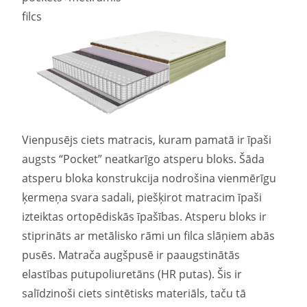
filcs
Vienpusējs ciets matracis, kuram pamatā ir īpaši
augsts “Pocket” neatkarīgo atsperu bloks. Šāda
atsperu bloka konstrukcija nodrošina vienmērīgu
ķermeņa svara sadali, piešķirot matracim īpaši
izteiktas ortopēdiskās īpašības. Atsperu bloks ir
stiprināts ar metālisko rāmi un filca slāņiem abās
pusēs. Matrača augšpusē ir paaugstinātās
elastības putupoliuretāns (HR putas). Šis ir
salīdzinoši ciets sintētisks materiāls, taču tā