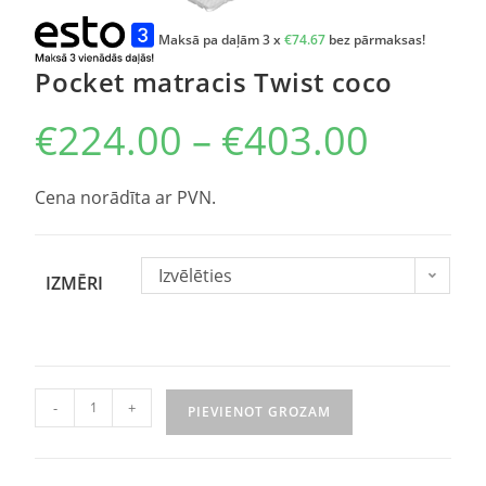
Maksā pa daļām 3 x
€
74.67
bez pārmaksas!
Pocket matracis Twist coco
€
224.00
–
€
403.00
Cena norādīta ar PVN.
Izvēlēties
IZMĒRI
-
+
PIEVIENOT GROZAM